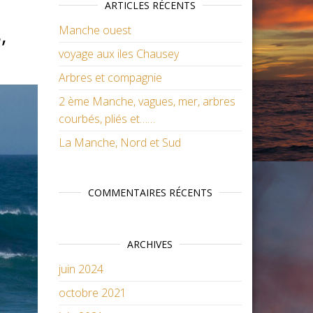
ARTICLES RÉCENTS
,
Manche ouest
voyage aux iles Chausey
Arbres et compagnie
2 ème Manche, vagues, mer, arbres
courbés, pliés et……
La Manche, Nord et Sud
COMMENTAIRES RÉCENTS
ARCHIVES
juin 2024
octobre 2021