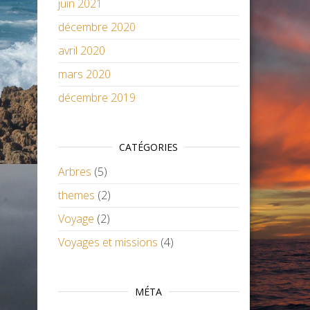
juin 2021
décembre 2020
avril 2020
mars 2020
décembre 2019
CATÉGORIES
Arbres
(5)
themes
(2)
Voyage
(2)
Voyages et missions
(4)
MÉTA